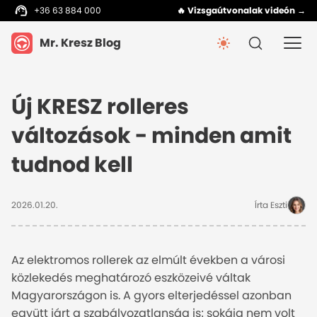
+36 63 884 000
🔥 Vizsgaútvonalak videón →
Mr. Kresz Blog
Új KRESZ rolleres
változások - minden amit
tudnod kell
2026.01.20.
Írta Eszti
Az elektromos rollerek az elmúlt években a városi
közlekedés meghatározó eszközeivé váltak
Magyarországon is. A gyors elterjedéssel azonban
együtt járt a szabályozatlanság is: sokáig nem volt