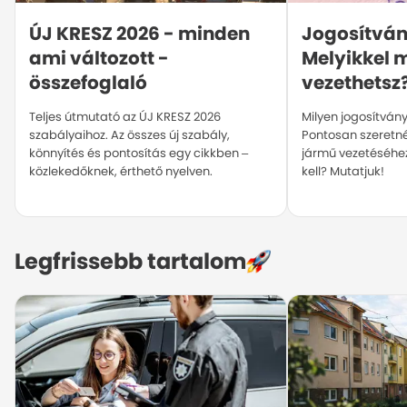
ÚJ KRESZ 2026 - minden 
Jogosítván
ami változott - 
Melyikkel m
összefoglaló
vezethetsz
Teljes útmutató az ÚJ KRESZ 2026
Milyen jogosítván
szabályaihoz. Az összes új szabály,
Pontosan szeretné
könnyítés és pontosítás egy cikkben –
jármű vezetéséhez
közlekedőknek, érthető nyelven.
kell? Mutatjuk!
Legfrissebb tartalom