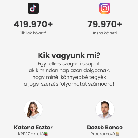
419.970+
79.970+
TikTok követő
Insta követő
Kik vagyunk mi?
Egy lelkes szegedi csapat,
akik minden nap azon dolgoznak,
hogy minél könnyebbé tegyék
a jogsi szerzés folyamatát számodra!
Katona Eszter
Dezső Bence
KRESZ oktató
Programozó