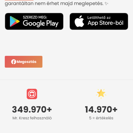
garantáltan nem érhet majd meglepetés. ✨
KRESZ TESZT APP bemutató
Megosztás
349.970+
14.970+
Mr. Kresz felhasználó
5 ⭐️ értékelés