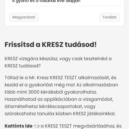
A gyártó és a vásárlás éve alapján
12 éves kortól
Magyarázat
Tovább
Frissítsd a KRESZ tudásod!
KRESZ vizsgára készülsz, vagy csak tesztelnéd a
KRESZ tudásod?
Töltsd le a Mr. Kresz KRESZ TESZT alkalmazását, és
kezdd el a gyakorlást még ma! Az alkalmazásban
több mint 3000 kérdésből gyakorolhatsz.
Használhatod az applikációban a vizsgamódot,
átismételhetsz kérdéscsoportokat, vagy
szórakozhatsz tanulás közben KRESZ játékainkkal.
Kattints ide
👈 a KRESZ TESZT megvásárlásához, és