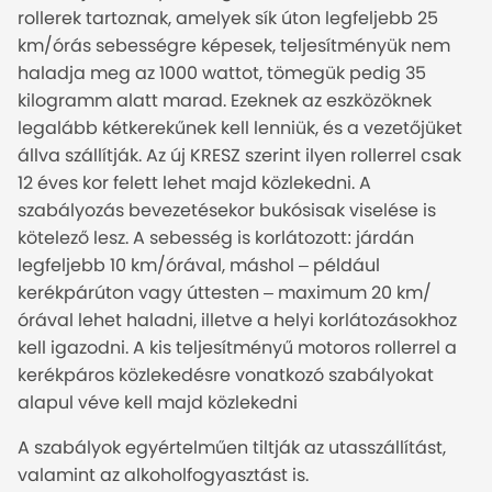
rollerek tartoznak, amelyek sík úton legfeljebb 25
km/órás sebességre képesek, teljesítményük nem
haladja meg az 1000 wattot, tömegük pedig 35
kilogramm alatt marad. Ezeknek az eszközöknek
legalább kétkerekűnek kell lenniük, és a vezetőjüket
állva szállítják. Az új KRESZ szerint ilyen rollerrel csak
12 éves kor felett lehet majd közlekedni. A
szabályozás bevezetésekor bukósisak viselése is
kötelező lesz. A sebesség is korlátozott: járdán
legfeljebb 10 km/órával, máshol – például
kerékpárúton vagy úttesten – maximum 20 km/
órával lehet haladni, illetve a helyi korlátozásokhoz
kell igazodni. A kis teljesítményű motoros rollerrel a
kerékpáros közlekedésre vonatkozó szabályokat
alapul véve kell majd közlekedni
A szabályok egyértelműen tiltják az utasszállítást,
valamint az alkoholfogyasztást is.