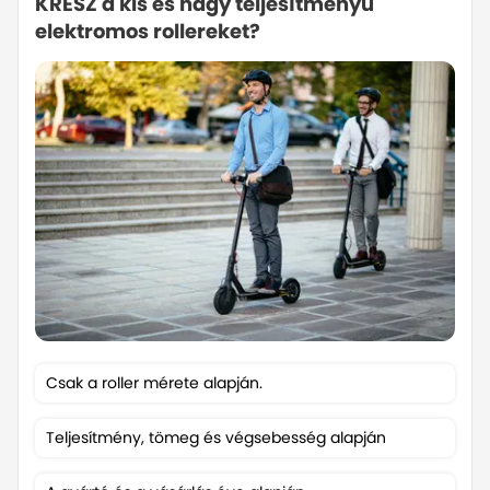
KRESZ a kis és nagy teljesítményű
teljesítményű el
elektromos rollereket?
közlekedni az új
Az új szabályozás a teljesítmény, a
tömeg és a végsebesség alapján
különbözteti meg a rollereket.
Magyarázat bezárás
Csak a roller mérete alapján.
14 éves kortól
Teljesítmény, tömeg és végsebesség alapján
Nincs korhatár