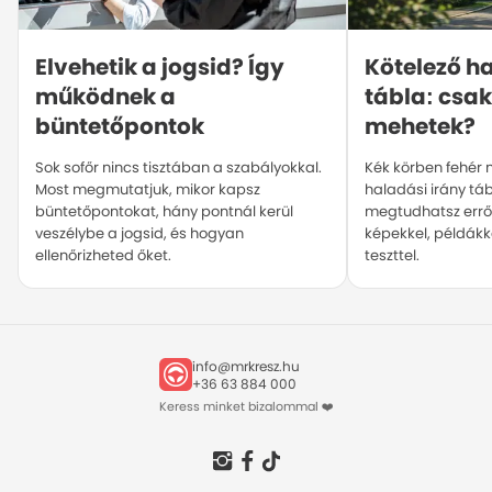
Elvehetik a jogsid? Így 
Kötelező ha
működnek a 
tábla: csak
büntetőpontok
mehetek?
Sok sofőr nincs tisztában a szabályokkal.
Kék körben fehér ny
Most megmutatjuk, mikor kapsz
haladási irány tá
büntetőpontokat, hány pontnál kerül
megtudhatsz errő
veszélybe a jogsid, és hogyan
képekkel, példákka
ellenőrizheted őket.
teszttel.
info@mrkresz.hu
+36 63 884 000
Keress minket bizalommal ❤️