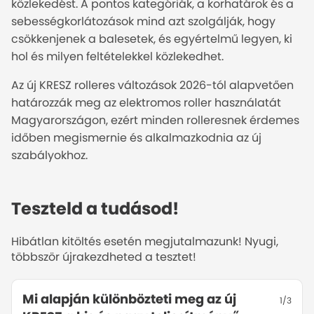
közlekedést. A pontos kategóriák, a korhatárok és a
sebességkorlátozások mind azt szolgálják, hogy
csökkenjenek a balesetek, és egyértelmű legyen, ki
hol és milyen feltételekkel közlekedhet.
Az új KRESZ rolleres változások 2026-tól alapvetően
határozzák meg az elektromos roller használatát
Magyarországon, ezért minden rolleresnek érdemes
időben megismernie és alkalmazkodnia az új
szabályokhoz.
Teszteld a tudásod!
Hibátlan kitöltés esetén megjutalmazunk! Nyugi,
többször újrakezdheted a tesztet!
Mi alapján különbözteti meg az új
Hány éves kortól
1
/
3