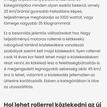
kategóriájába minden olyan eszköz bekerül, amely
25 km/óránál gyorsabb haladásra képes,
teljesítménye meghaladja az 1000 wattot, vagy
tömege nagyobb 35 kilogrammnál.
Ez a besorolás jelentős változásokat hoz. Nagy
teljesítményű motoros rollerrel a kétkerekű
robogóval történő közlekedésre vonatkozó
szabályok szerint kell majd közlekedni. Ilyen rollerrel
csak 14 éves kor felett lehet majd a közlekedésben
részt venni, és kötelező lesz a felelősségbiztosítás is.
A megengedett legnagyobb sebesség akár 45 km/
óra is lehet, valamint a közlekedés jellemzően az
úttestre korlátozódik. Ebben a kategóriában is tilos
az utasszállítás.
Hol lehet rollerrel közlekedni az új