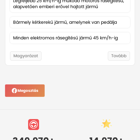
Legfeljebb 25 km/h-ig működő motoros rásegítésű,
Egy külön felfestett
alapvetően emberi erővel hajtott jármű
Az úttest jobb szélé
Bármely kétkerekű jármű, amelynek van pedálja
útfelület, új funkció
Minden elektromos rásegítésű jármű 45 km/h-ig
Egy kizárólag gyalo
Magyarázat
Tovább
Megosztás