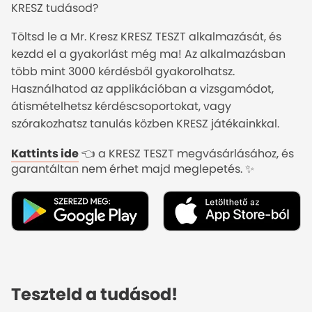
KRESZ tudásod?
Töltsd le a Mr. Kresz KRESZ TESZT alkalmazását, és
kezdd el a gyakorlást még ma! Az alkalmazásban
több mint 3000 kérdésből gyakorolhatsz.
Használhatod az applikációban a vizsgamódot,
átismételhetsz kérdéscsoportokat, vagy
szórakozhatsz tanulás közben KRESZ játékainkkal.
Kattints ide
👈 a KRESZ TESZT megvásárlásához, és
garantáltan nem érhet majd meglepetés. ✨
KRESZ TESZT APP bemutató
Teszteld a tudásod!