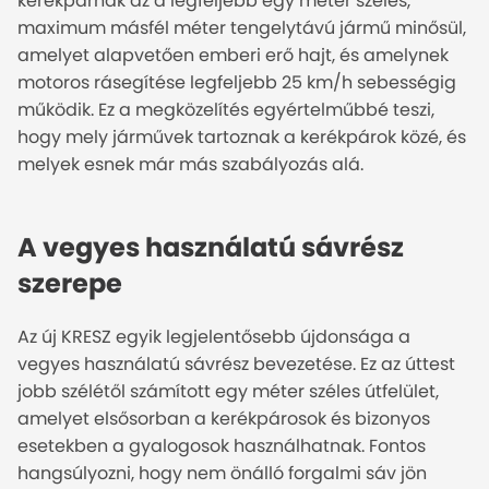
kerékpárnak az a legfeljebb egy méter széles,
maximum másfél méter tengelytávú jármű minősül,
amelyet alapvetően emberi erő hajt, és amelynek
motoros rásegítése legfeljebb 25 km/h sebességig
működik. Ez a megközelítés egyértelműbbé teszi,
hogy mely járművek tartoznak a kerékpárok közé, és
melyek esnek már más szabályozás alá.
A vegyes használatú sávrész
szerepe
Az új KRESZ egyik legjelentősebb újdonsága a
vegyes használatú sávrész bevezetése. Ez az úttest
jobb szélétől számított egy méter széles útfelület,
amelyet elsősorban a kerékpárosok és bizonyos
esetekben a gyalogosok használhatnak. Fontos
hangsúlyozni, hogy nem önálló forgalmi sáv jön