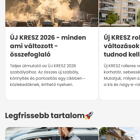
ÚJ KRESZ 2026 - minden 
Új KRESZ rol
ami változott - 
változások
összefoglaló
tudnod kell
Teljes útmutató az ÚJ KRESZ 2026
Új KRESZ rolleres
szabályaihoz. Az összes új szabály,
korhatár, sebesség
könnyítés és pontosítás egy cikkben –
Mutatjuk, milyen 
közlekedőknek, érthető nyelven.
a kis és nagy e-rol
Legfrissebb tartalom