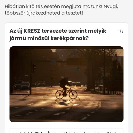
Hibátlan kitöltés esetén megjutalmazunk! Nyugi,
többször újrakezdheted a tesztet!
Az új KRESZ tervezete szerint melyik
Mit jelent a ve
1
/
3
jármű minősül kerékpárnak?
sávrész az új K
Az új KRESZ pontosítja a
fogalmat: csak az emberi erővel
hajtott, legfeljebb 25 km/h-ig
rásegítő jármű számít
kerékpárnak.
Magyarázat bezárás