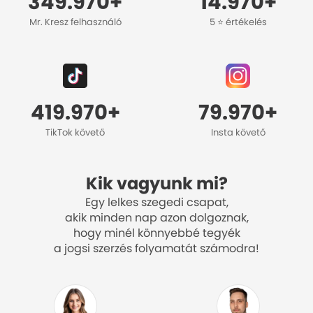
349.970+
14.970+
Mr. Kresz felhasználó
5 ⭐️ értékelés
419.970+
79.970+
TikTok követő
Insta követő
Kik vagyunk mi?
Egy lelkes szegedi csapat,
akik minden nap azon dolgoznak,
hogy minél könnyebbé tegyék
a jogsi szerzés folyamatát számodra!