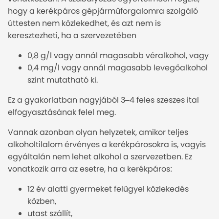
hogy a kerékpáros gépjárműforgalomra szolgáló
úttesten nem közlekedhet, és azt nem is
keresztezheti, ha a szervezetében
0,8 g/l vagy annál magasabb véralkohol, vagy
0,4 mg/l vagy annál magasabb levegőalkohol
szint mutatható ki.
Ez a gyakorlatban nagyjából 3–4 feles szeszes ital
elfogyasztásának felel meg.
Vannak azonban olyan helyzetek, amikor teljes
alkoholtilalom érvényes a kerékpárosokra is, vagyis
egyáltalán nem lehet alkohol a szervezetben. Ez
vonatkozik arra az esetre, ha a kerékpáros:
12 év alatti gyermeket felügyel közlekedés
közben,
utast szállít,