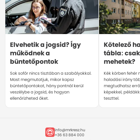
Elvehetik a jogsid? Így 
Kötelező ha
működnek a 
tábla: csak
büntetőpontok
mehetek?
Sok sofőr nincs tisztában a szabályokkal.
Kék körben fehér ny
Most megmutatjuk, mikor kapsz
haladási irány tá
büntetőpontokat, hány pontnál kerül
megtudhatsz errő
veszélybe a jogsid, és hogyan
képekkel, példákka
ellenőrizheted őket.
teszttel.
info@mrkresz.hu
+36 63 884 000