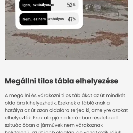
Megállni tilos tábla elhelyezése
A megállni és várakozni tilos táblákat az út mindkét
oldalára kihelyezhetik. Ezeknek a tábláknak a
hatálya az út azon oldalára terjed ki, amelyre azokat
elhelyezték. Ezek alapján a korábban részletezett
szituációban a járművek nem várakoznak
helytelenül az út jobb oldalán, de vonatkozik rájuk