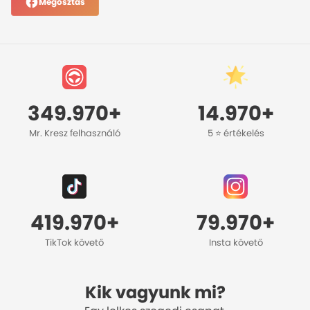
Megosztás
349.970+
14.970+
Mr. Kresz felhasználó
5 ⭐️ értékelés
419.970+
79.970+
TikTok követő
Insta követő
Kik vagyunk mi?