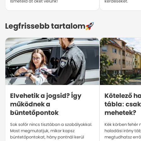
Ismételd át őket velünk!
kérdéseket.
Legfrissebb tartalom
Elvehetik a jogsid? Így 
Kötelező ha
működnek a 
tábla: csak
büntetőpontok
mehetek?
Sok sofőr nincs tisztában a szabályokkal.
Kék körben fehér ny
Most megmutatjuk, mikor kapsz
haladási irány tá
büntetőpontokat, hány pontnál kerül
megtudhatsz errő