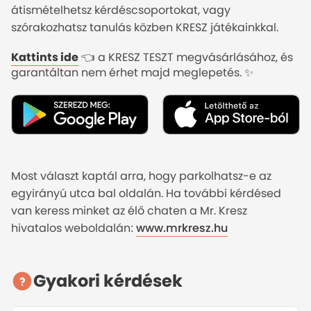
átismételhetsz kérdéscsoportokat, vagy
szórakozhatsz tanulás közben KRESZ játékainkkal.
Kattints ide
👈 a KRESZ TESZT megvásárlásához, és
garantáltan nem érhet majd meglepetés. ✨
KRESZ TESZT APP bemutató
Most választ kaptál arra, hogy parkolhatsz-e az
egyirányú utca bal oldalán. Ha további kérdésed
van keress minket az élő chaten a Mr. Kresz
hivatalos weboldalán:
www.mrkresz.hu
Gyakori kérdések