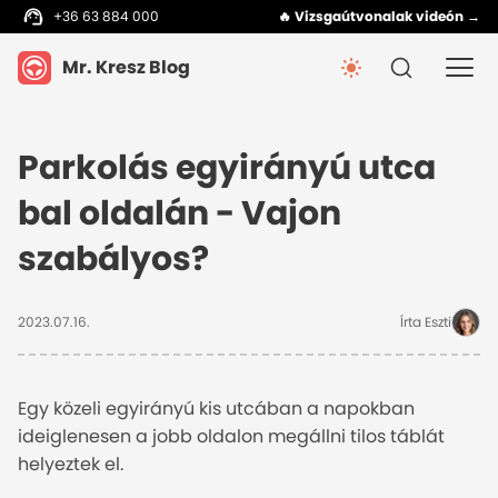
+36 63 884 000
🔥 Vizsgaútvonalak videón →
Mr. Kresz Blog
Parkolás egyirányú utca
bal oldalán - Vajon
szabályos?
2023.07.16.
Írta Eszti
Egy közeli egyirányú kis utcában a napokban
ideiglenesen a jobb oldalon megállni tilos táblát
helyeztek el.