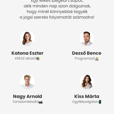
Egy lelkes szegedi csapat,
akik minden nap azon dolgoznak,
hogy minél könnyebbé tegyék
a jogsi szerzés folyamatát számodra!
Katona Eszter
Dezső Bence
KRESZ oktató
Programozó
Nagy Arnold
Kiss Márta
Tartalomkészítő
Ügyfélszolgálat