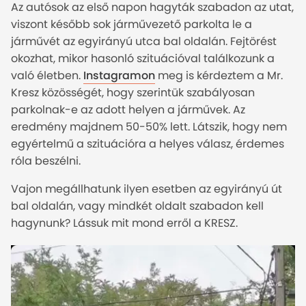
Az autósok az első napon hagyták szabadon az utat,
viszont később sok járművezető parkolta le a
járművét az egyirányú utca bal oldalán. Fejtörést
okozhat, mikor hasonló szituációval találkozunk a
való életben.
Instagramon
meg is kérdeztem a Mr.
Kresz közösségét, hogy szerintük szabályosan
parkolnak-e az adott helyen a járművek. Az
eredmény majdnem 50-50% lett. Látszik, hogy nem
egyértelmű a szituációra a helyes válasz, érdemes
róla beszélni.
Vajon megállhatunk ilyen esetben az egyirányú út
bal oldalán, vagy mindkét oldalt szabadon kell
hagynunk? Lássuk mit mond erről a KRESZ.