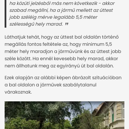
ha közúti jelzésből más nem következik - akkor 
szabad megállni, ha a jármű mellett az úttest 
jobb széléig mérve legalább 5,5 méter 
szélességű hely marad.
Láthatjuk tehát, hogy az úttest bal oldalán történő
megállás fontos feltétele az, hogy minimum 5,5
méter hely maradjon a járművünk és az úttest jobb
széle között. Ha ennél kevesebb hely marad, akkor
nem állhatunk meg az egyirányú út bal oldalán.
Ezek alapján az alábbi képen ábrázolt szituációban
a bal oldalon a járművek szabálytalanul
várakoznak.