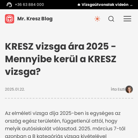
+36 63 884 000
🔥 Vizsgaútvonalak videón →
Mr. Kresz Blog
KRESZ vizsga ára 2025 -
Mennyibe kerül a KRESZ
vizsga?
2025.01.22.
Írta Eszti
Az elméleti vizsga díja 2025-ben is egységes az
ország egész területén, függetlenül attól, hogy
melyik autósiskolát választod. 2025. március 7-től
azonban a B kategóriás vizsga kivételével