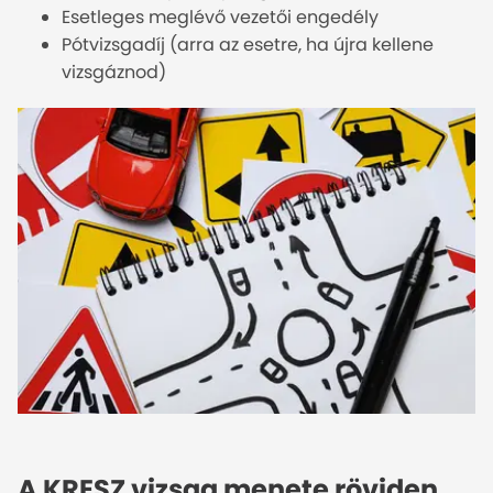
Esetleges meglévő vezetői engedély
Pótvizsgadíj (arra az esetre, ha újra kellene
vizsgáznod)
A KRESZ vizsga menete röviden