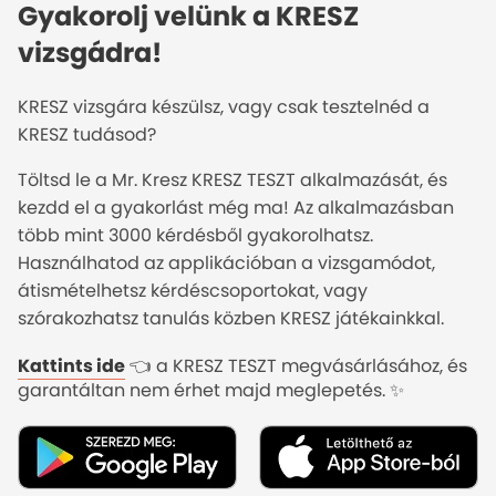
Gyakorolj velünk a KRESZ
vizsgádra!
KRESZ vizsgára készülsz, vagy csak tesztelnéd a
KRESZ tudásod?
Töltsd le a Mr. Kresz KRESZ TESZT alkalmazását, és
kezdd el a gyakorlást még ma! Az alkalmazásban
több mint 3000 kérdésből gyakorolhatsz.
Használhatod az applikációban a vizsgamódot,
átismételhetsz kérdéscsoportokat, vagy
szórakozhatsz tanulás közben KRESZ játékainkkal.
Kattints ide
👈 a KRESZ TESZT megvásárlásához, és
garantáltan nem érhet majd meglepetés. ✨