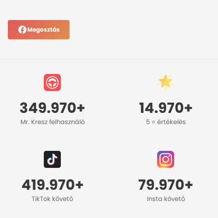
Megosztás
349.970+
14.970+
Mr. Kresz felhasználó
5 ⭐️ értékelés
419.970+
79.970+
TikTok követő
Insta követő