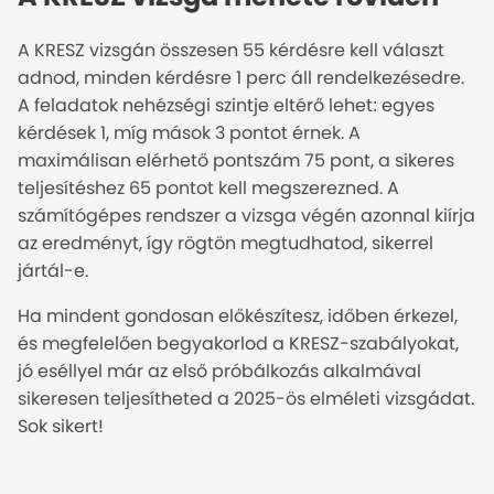
A KRESZ vizsgán összesen 55 kérdésre kell választ
adnod, minden kérdésre 1 perc áll rendelkezésedre.
A feladatok nehézségi szintje eltérő lehet: egyes
kérdések 1, míg mások 3 pontot érnek. A
maximálisan elérhető pontszám 75 pont, a sikeres
teljesítéshez 65 pontot kell megszerezned. A
számítógépes rendszer a vizsga végén azonnal kiírja
az eredményt, így rögtön megtudhatod, sikerrel
jártál-e.
Ha mindent gondosan előkészítesz, időben érkezel,
és megfelelően begyakorlod a KRESZ-szabályokat,
jó eséllyel már az első próbálkozás alkalmával
sikeresen teljesítheted a 2025-ös elméleti vizsgádat.
Sok sikert!