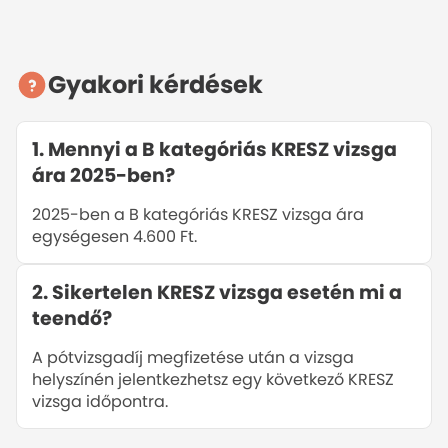
KRESZ TESZT APP bemutató
Gyakori kérdések
1
.
Mennyi a B kategóriás KRESZ vizsga
ára 2025-ben?
2025-ben a B kategóriás KRESZ vizsga ára
egységesen 4.600 Ft.
2
.
Sikertelen KRESZ vizsga esetén mi a
teendő?
A pótvizsgadíj megfizetése után a vizsga
helyszínén jelentkezhetsz egy következő KRESZ
vizsga időpontra.