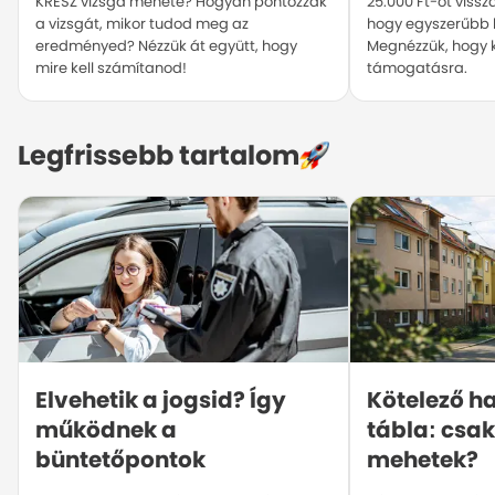
KRESZ vizsga menete? Hogyan pontozzák
25.000 Ft-ot vissz
a vizsgát, mikor tudod meg az
hogy egyszerűbb l
eredményed? Nézzük át együtt, hogy
Megnézzük, hogy k
mire kell számítanod!
támogatásra.
Legfrissebb tartalom
Elvehetik a jogsid? Így 
Kötelező ha
működnek a 
tábla: csak
büntetőpontok
mehetek?