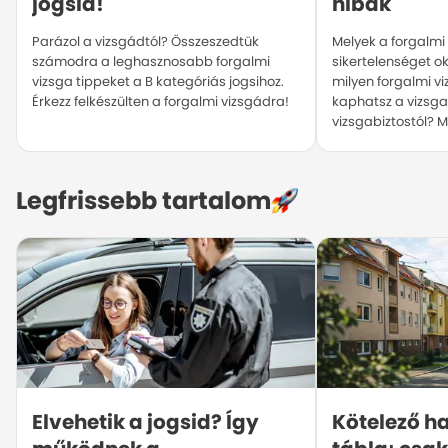
jogsid!
hibák
Parázol a vizsgádtól? Összeszedtük
Melyek a forgalmi
számodra a leghasznosabb forgalmi
sikertelenséget o
vizsga tippeket a B kategóriás jogsihoz.
milyen forgalmi v
Érkezz felkészülten a forgalmi vizsgádra!
kaphatsz a vizsga
vizsgabiztostól? M
Legfrissebb tartalom
Elvehetik a jogsid? Így 
Kötelező ha