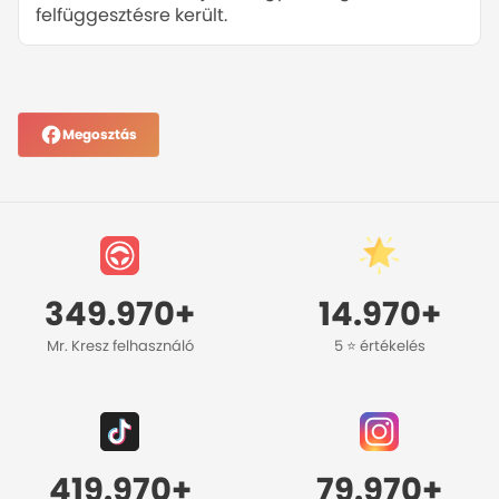
felfüggesztésre került.
Megosztás
349.970+
14.970+
Mr. Kresz felhasználó
5 ⭐️ értékelés
419.970+
79.970+