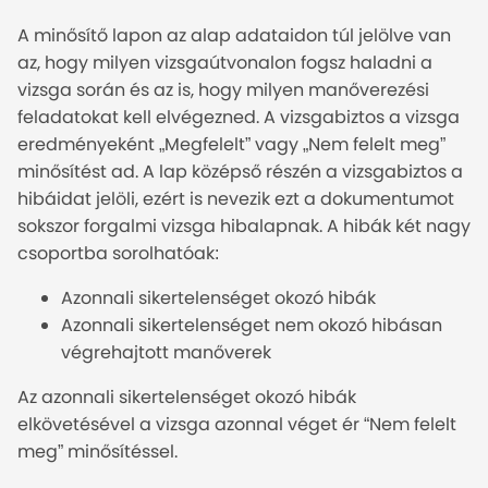
A minősítő lapon az alap adataidon túl jelölve van
az, hogy milyen vizsgaútvonalon fogsz haladni a
vizsga során és az is, hogy milyen manőverezési
feladatokat kell elvégezned. A vizsgabiztos a vizsga
eredményeként „Megfelelt” vagy „Nem felelt meg”
minősítést ad. A lap középső részén a vizsgabiztos a
hibáidat jelöli, ezért is nevezik ezt a dokumentumot
sokszor forgalmi vizsga hibalapnak. A hibák két nagy
csoportba sorolhatóak:
Azonnali sikertelenséget okozó hibák
Azonnali sikertelenséget nem okozó hibásan
végrehajtott manőverek
Az azonnali sikertelenséget okozó hibák
elkövetésével a vizsga azonnal véget ér “Nem felelt
meg” minősítéssel.