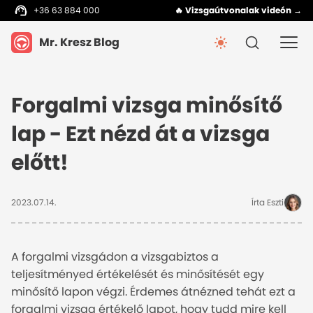
+36 63 884 000
🔥 Vizsgaútvonalak videón →
Mr. Kresz Blog
Forgalmi vizsga minősítő
lap - Ezt nézd át a vizsga
előtt!
2023.07.14.
Írta Eszti
A forgalmi vizsgádon a vizsgabiztos a
teljesítményed értékelését és minősítését egy
minősítő lapon végzi. Érdemes átnézned tehát ezt a
forgalmi vizsga értékelő lapot, hogy tudd mire kell