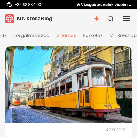
+36 63 884 000
🔥 Vizsgaútvonalak videón →
Mr. Kresz Blog
ESZ
Forgalmi vizsga
Villamos
Parkolás
Mr. Kresz a
2023.07.20.