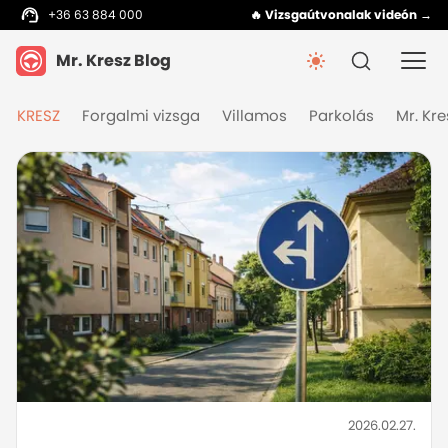
+36 63 884 000
🔥 Vizsgaútvonalak videón →
Mr. Kresz Blog
KRESZ
Forgalmi vizsga
Villamos
Parkolás
Mr. Kr
2026.02.27.