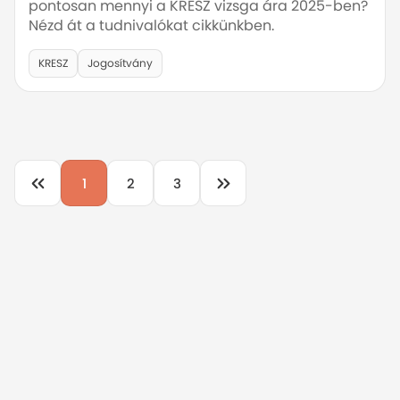
pontosan mennyi a KRESZ vizsga ára 2025-ben?
Nézd át a tudnivalókat cikkünkben.
KRESZ
Jogosítvány
1
2
3
info@mrkresz.hu
+36 63 884 000
Keress minket bizalommal ❤️