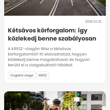
2026.02.23.
Kétsávos körforgalom: így
közlekedj benne szabályosan
A KRESZ-vizsgán félsz a kétsávos
körforgalomtól? Itt elolvashatod, hogyan
közlekedj benne magabiztosan és hogyan
kerüld el a vizsgabuktató hibákat.
Forgalmi vizsga
KRESZ