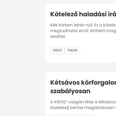
Kötelező haladási ir
Kék körben fehér nyíl. Ez a köte
megtudhatsz erről: érthető magy
teszttel.
KRESZ
Táblák
Kétsávos körforgalo
szabályosan
A KRESZ-vizsgán félsz a kétsávo
közlekedj benne magabiztosan é