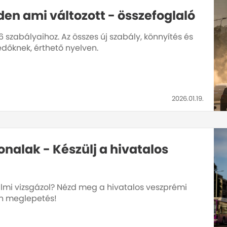
en ami változott - összefoglaló
 szabályaihoz. Az összes új szabály, könnyítés és
edőknek, érthető nyelven.
2026.01.19.
nalak - Készülj a hivatalos
i vizsgázol? Nézd meg a hivatalos veszprémi
en meglepetés!