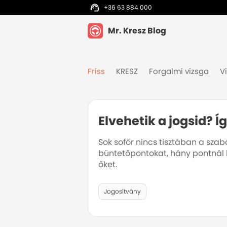
+36 63 884 000
Mr. Kresz Blog
Friss
KRESZ
Forgalmi vizsga
V
Elvehetik a jogsid?
Sok sofőr nincs tisztában a sza
büntetőpontokat, hány pontnál k
őket.
Jogosítvány