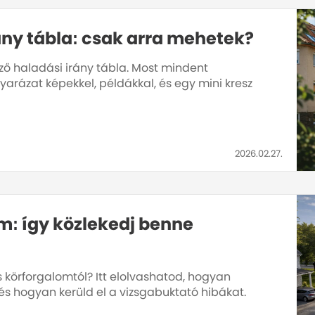
ány tábla: csak arra mehetek?
lező haladási irány tábla. Most mindent
arázat képekkel, példákkal, és egy mini kresz
2026.02.27.
m: így közlekedj benne
s körforgalomtól? Itt elolvashatod, hogyan
s hogyan kerüld el a vizsgabuktató hibákat.