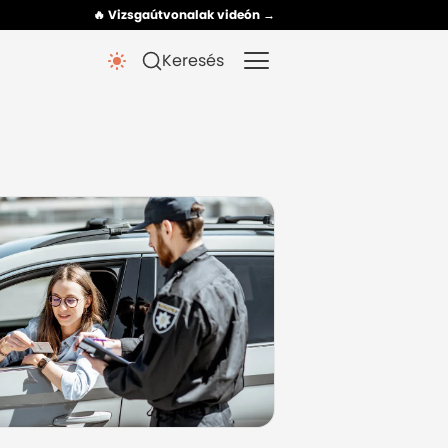
🔥 Vizsgaútvonalak videón →
Keresés