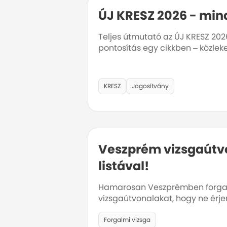
ÚJ KRESZ 2026 - mind
Teljes útmutató az ÚJ KRESZ 2026
pontosítás egy cikkben – közlek
KRESZ
Jogosítvány
Veszprém vizsgaútvo
listával!
Hamarosan Veszprémben forgalm
vizsgaútvonalakat, hogy ne érj
Forgalmi vizsga