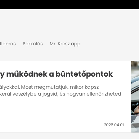
illamos
Parkolás
Mr. Kresz app
 Így működnek a büntetőpontok
bályokkal. Most megmutatjuk, mikor kapsz
erül veszélybe a jogsid, és hogyan ellenőrizheted
2026.04.01.